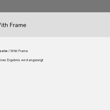
ith Frame
seite
/ With Frame
lnes Ergebnis wird angezeigt
14,00
€